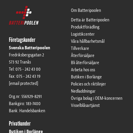
Om Batteripoolen
Detta är Batteripoolen
Produktförädling
Logistikcenter
Företagskunder
Våra hållbarhetsmål
Svenska Batteripoolen
Tillverkare
Fredriksbergsgatan 2
Återförsäljare
573 92 Tranås
Bli återförsäljare
Tel: 075 - 242 43 00
Arbeta hos oss
Fax: 075 - 242 43 19
Butiken i Borlänge
[email protected]
Policies och riktilinjer
Nedladdningar
Org.nr: 556929-8291
Övriga bolag i OEM-koncernen
Bankgiro: 183-7400
Visselblåsartjänst
Bank: Handelsbanken
Privatkunder
Butiken i Borlänge