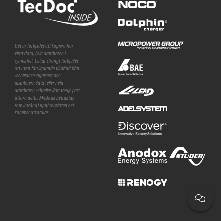
Det är förbjudet att kopiera här
visat data, hela databasen i
synnerhet. Det är strängt förbjudet
att utan föreliggande tillstånd från
TecAlliance duplicera och
distribuera datat eller hela
databasen och/eller låta tredje part
utföra detta. Missbruk betraktas
som intrång i upphovsrätten och
kommer att åtalas.