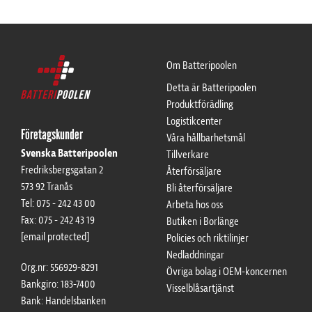
Om Batteripoolen
Detta är Batteripoolen
Produktförädling
Logistikcenter
Företagskunder
Våra hållbarhetsmål
Svenska Batteripoolen
Tillverkare
Fredriksbergsgatan 2
Återförsäljare
573 92 Tranås
Bli återförsäljare
Tel: 075 - 242 43 00
Arbeta hos oss
Artiklar
Fax: 075 - 242 43 19
Butiken i Borlänge
[email protected]
Policies och riktilinjer
Nedladdningar
Org.nr: 556929-8291
Övriga bolag i OEM-koncernen
Bankgiro: 183-7400
Visselblåsartjänst
Bank: Handelsbanken