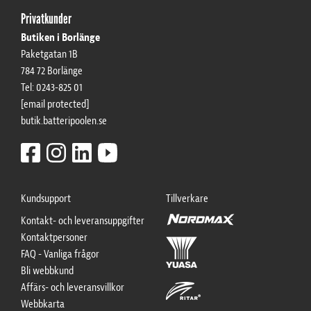
ADD AS NEW CART ROW
Add to existing cart row
Privatkunder
Butiken i Borlänge
Paketgatan 1B
784 72 Borlänge
Tel: 0243-825 01
[email protected]
butik.batteripoolen.se
Kundsupport
Tillverkare
Kontakt- och leveransuppgifter
Kontaktpersoner
FAQ - Vanliga frågor
Bli webbkund
Affärs- och leveransvillkor
Webbkarta