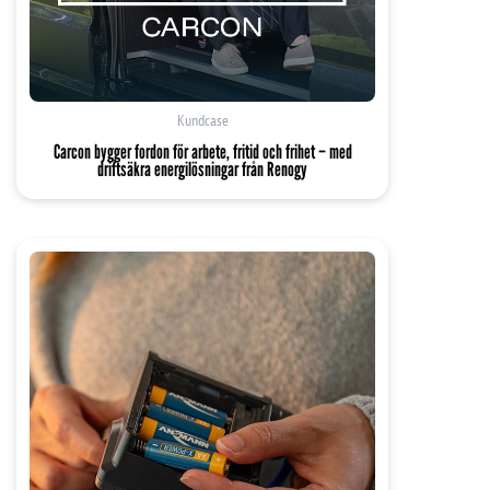
Mått
Längd
329 mm
Bredd
173 mm
Höjd
240 mm
Kundcase
Vikt
24 kg
Carcon bygger fordon för arbete, fritid och frihet – med
driftsäkra energilösningar från Renogy