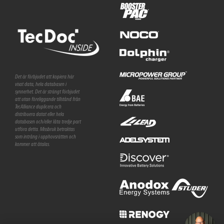
Det är förbjudet att kopiera här
visat data, hela databasen i
synnerhet. Det är strängt förbjudet
att utan föreliggande tillstånd från
TecAlliance duplicera och
distribuera datat eller hela
databasen och/eller låta tredje part
utföra detta. Missbruk betraktas
som intrång i upphovsrätten och
kommer att åtalas.