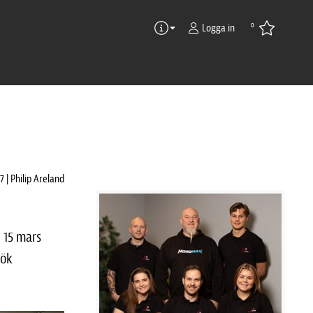
0
Logga in
Du gillar kanske även detta
 | Philip Areland
 15 mars
sök