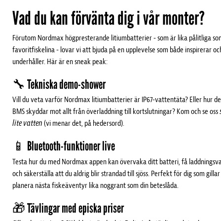
Vad du kan förvänta dig i vår monter?
Förutom Nordmax högpresterande litiumbatterier - som är lika pålitliga so
favoritfiskelina - lovar vi att bjuda på en upplevelse som både inspirerar oc
underhåller. Här är en sneak peak:
🔧 Tekniska demo-shower
Vill du veta varför Nordmax litiumbatterier är IP67-vattentäta? Eller hur d
BMS skyddar mot allt från överladdning till kortslutningar? Kom och se oss
lite vatten
(vi menar det, på hedersord).
📱 Bluetooth-funktioner live
Testa hur du med Nordmax appen kan övervaka ditt batteri, få laddningsv
och säkerställa att du aldrig blir strandad till sjöss. Perfekt för dig som gillar
planera nästa fiskeäventyr lika noggrant som din beteslåda.
🎁 Tävlingar med episka priser