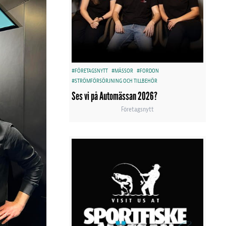
#FÖRETAGSNYTT
#MÄSSOR
#FORDON
#STRÖMFÖRSÖRJNING OCH TILLBEHÖR
Ses vi på Automässan 2026?
Företagsnytt