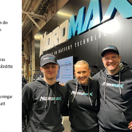
m din
h
eras
skvätta
arningar
 att