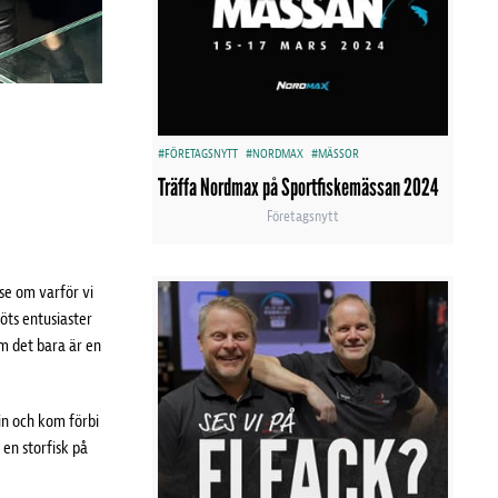
#FÖRETAGSNYTT
#NORDMAX
#MÄSSOR
Träffa Nordmax på Sportfiskemässan 2024
Företagsnytt
se om varför vi
öts entusiaster
om det bara är en
in och kom förbi
 en storfisk på