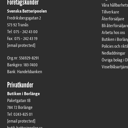
Företagskunder
Våra hållbarhet
Svenska Batteripoolen
Tillverkare
Fredriksbergsgatan 2
Återförsäljare
573 92 Tranås
Bli återförsäljar
Tel: 075 - 242 43 00
Arbeta hos oss
Fax: 075 - 242 43 19
Butiken i Borlä
[email protected]
Policies och rikti
Nedladdningar
Org.nr: 556929-8291
Övriga bolag i
Bankgiro: 183-7400
Visselblåsartjäns
Bank: Handelsbanken
Privatkunder
Butiken i Borlänge
Paketgatan 1B
784 72 Borlänge
Tel: 0243-825 01
[email protected]
butik.batteripoolen.se