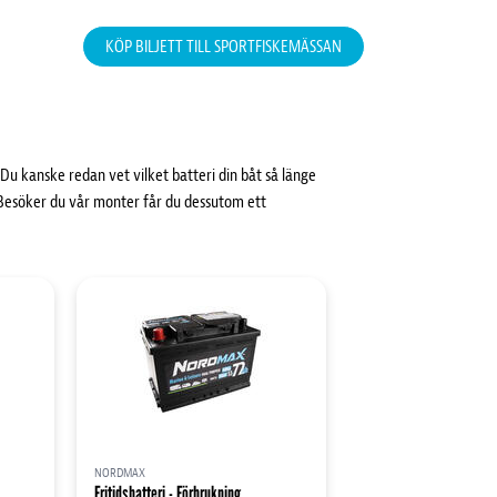
KÖP BILJETT TILL SPORTFISKEMÄSSAN
u kanske redan vet vilket batteri din båt så länge
 Besöker du vår monter får du dessutom ett
NORDMAX
Fritidsbatteri - Förbrukning