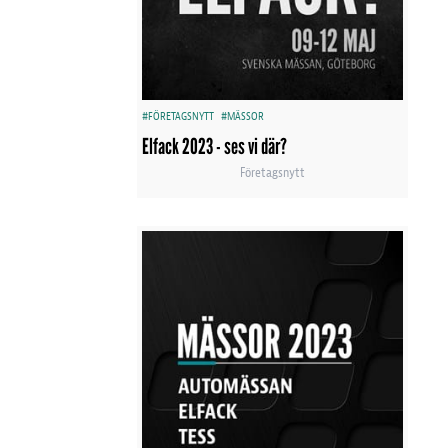
#FÖRETAGSNYTT
#MÄSSOR
Elfack 2023 - ses vi där?
Företagsnytt