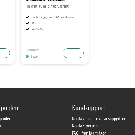
v
För drift av all din utrustning
För husvagn, husbil, båt med mera
12 V
72-115 Ah
8
varianter
 MER
LÄS MER
I lager
ipoolen
Kundsupport
ipoolen
Kontakt- och leveransuppgifter
g
Kontaktpersoner
FAQ - Vanliga frågor