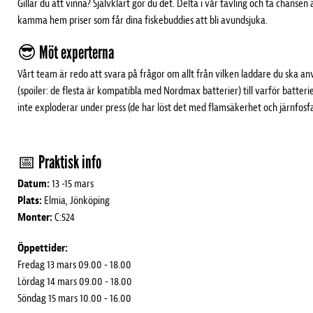
Gillar du att vinna? Självklart gör du det. Delta i vår tävling och ta chansen 
kamma hem priser som får dina fiskebuddies att bli avundsjuka.
😎 Möt experterna
Vårt team är redo att svara på frågor om allt från vilken laddare du ska a
(spoiler: de flesta är kompatibla med Nordmax batterier) till varför batteri
inte exploderar under press (de har löst det med flamsäkerhet och järnfosf
📅 Praktisk info
Datum:
13 -15 mars
Plats:
Elmia, Jönköping
Monter:
C:524
Öppettider:
Fredag 13 mars 09.00 - 18.00
Lördag 14 mars 09.00 - 18.00
Söndag 15 mars 10.00 - 16.00