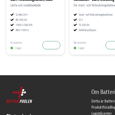
Lätta och snabbladdade
För start- och förbrukningsbeho
12 eller 24 V
Start- och förbrukningsbatterier
80-200 Ah
12 V
1 000-2 560 Wh
75-230 Ah
800-1 500 A
Dubbla poltyper
6
varianter
10
varianter
LÄS MER
LÄS
I lager
I lager
Om Batter
Detta är Batter
Produktförädlin
Logistikcenter