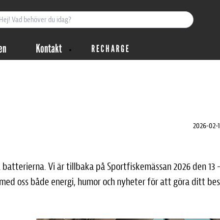
en
Kontakt
R E C H A R G E
2026-02-17
atterierna. Vi är tillbaka på Sportfiskemässan 2026 den 13 -
med oss både energi, humor och nyheter för att göra ditt be