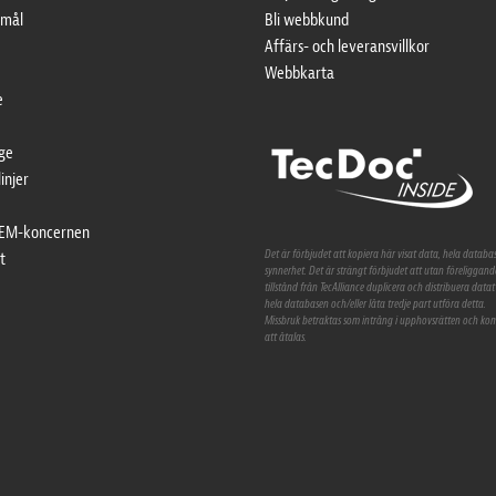
smål
Bli webbkund
Affärs- och leveransvillkor
Webbkarta
e
nge
linjer
 OEM-koncernen
Det är förbjudet att kopiera här visat data, hela databas
t
synnerhet. Det är strängt förbjudet att utan föreliggand
tillstånd från TecAlliance duplicera och distribuera datat 
hela databasen och/eller låta tredje part utföra detta.
Missbruk betraktas som intrång i upphovsrätten och k
att åtalas.