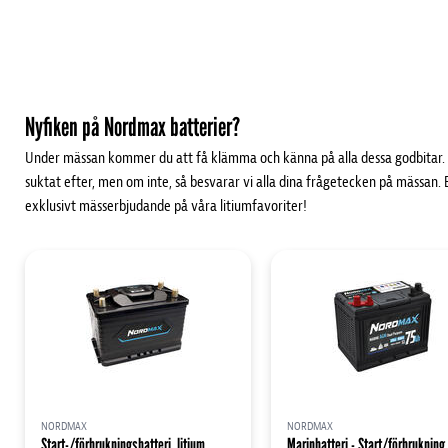
Nyfiken på Nordmax batterier?
Under mässan kommer du att få klämma och känna på alla dessa godbitar. D
suktat efter, men om inte, så besvarar vi alla dina frågetecken på mässan.
exklusivt mässerbjudande på våra litiumfavoriter!
NORDMAX
NORDMAX
Start-/förbrukningsbatteri, litium
Marinbatteri - Start/förbrukning