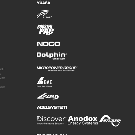
en i
e
eller
ommer