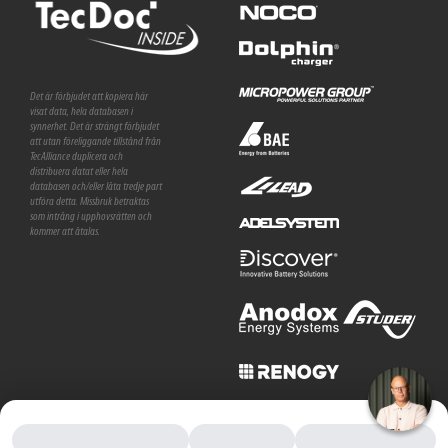
Det är förbjudet att kopiera här
visat data, hela databasen i
synnerhet. Det är strängt förbjudet
att utan föreliggande tillstånd från
TecAlliance duplicera och
distribuera datat eller hela
databasen och/eller låta tredje part
utföra detta. Missbruk betraktas
som intrång i upphovsrätten och
kommer att åtalas.