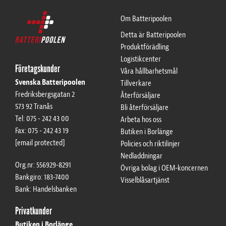
Om Batteripoolen
Detta är Batteripoolen
Produktförädling
Logistikcenter
Företagskunder
Våra hållbarhetsmål
Svenska Batteripoolen
Tillverkare
Fredriksbergsgatan 2
Återförsäljare
573 92 Tranås
Bli återförsäljare
Artiklar
Tel: 075 - 242 43 00
Arbeta hos oss
Fax: 075 - 242 43 19
Butiken i Borlänge
[email protected]
Policies och riktilinjer
Nedladdningar
Org.nr: 556929-8291
Övriga bolag i OEM-koncernen
Bankgiro: 183-7400
Visselblåsartjänst
Bank: Handelsbanken
ADD AS NEW CART ROW
Add to existing cart row
Privatkunder
Butiken i Borlänge