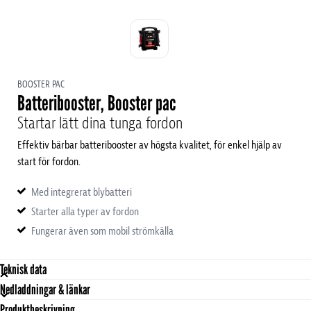
BOOSTER PAC
Batteribooster, Booster pac
Startar lätt dina tunga fordon
BoosterPac ES7500
Effektiv bärbar batteribooster av högsta kvalitet, för enkel hjälp av
start för fordon.
Med integrerat blybatteri
Starter alla typer av fordon
Fungerar även som mobil strömkälla
Teknisk data
Nedladdningar & länkar
Egenskaper
Produktbeskrivning