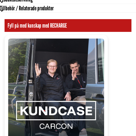
Utgångar
12 V
Tillbehör / Relaterade produkter
Mått
Vikt
10 kg
Fyll på med kunskap med RECHARGE
Startström max
1700 A
Kabellängd
1,7 m
Spänning
12 V
Internt batteri
Bly